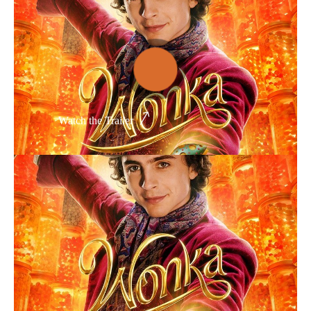
Thể loại phim
Phim kinh dị
Hài hước
Watch the Trailer
Hoạt hình
Hành động
Tình cảm
Việt Nam