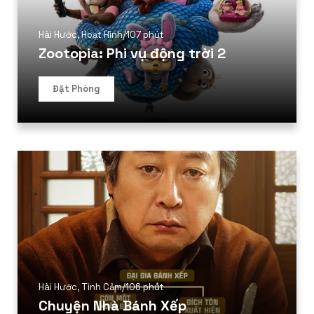
Hài Hước
,
Hoạt Hình
/
107 phút
Zootopia: Phi vụ động trời 2
Đặt Phòng
Hài Hước
,
Tình Cảm
/
106 phút
Chuyện Nhà Bánh Xếp