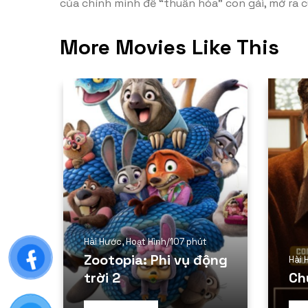
của chính mình để “thuần hóa” con gái, mở ra 
More Movies Like This
Hài Hước
,
Hoạt Hình
/
107 phút
Zootopia: Phi vụ động
Hài 
trời 2
Ch