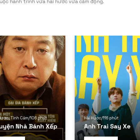
cuộc hành trình vừa hài hước vừa cảm động.
Hước
,
Tình Cảm
/
106 phút
Hài Hước
/
116 phút
uyện Nhà Bánh Xếp
Anh Trai Say Xe