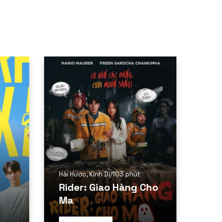
Hài Hước
,
Kinh Dị
/
103 phút
Rider: Giao Hàng Cho
Ma