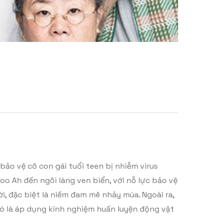
o vệ cô con gái tuổi teen bị nhiễm virus
o Ah đến ngôi làng ven biển, với nỗ lực bảo vệ
i, đặc biệt là niềm đam mê nhảy múa. Ngoài ra,
đó là áp dụng kinh nghiệm huấn luyện động vật