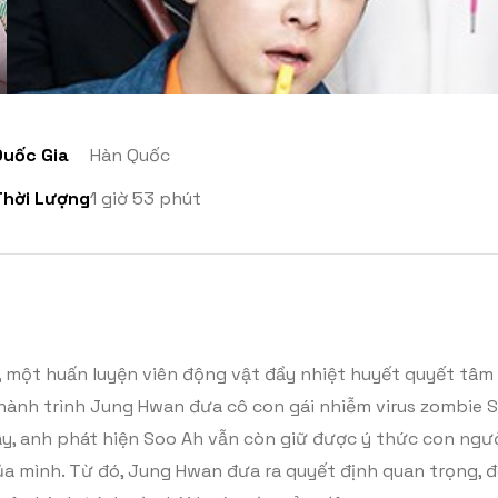
Quốc Gia
Hàn Quốc
Thời Lượng
1 giờ 53 phút
ột huấn luyện viên động vật đầy nhiệt huyết quyết tâm bả
hành trình Jung Hwan đưa cô con gái nhiễm virus zombie So
ây, anh phát hiện Soo Ah vẫn còn giữ được ý thức con ngườ
a mình. Từ đó, Jung Hwan đưa ra quyết định quan trọng, 