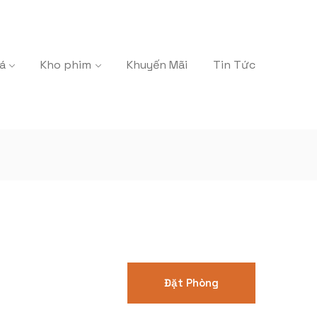
á
Kho phim
Khuyến Mãi
Tin Tức
Đặt Phòng