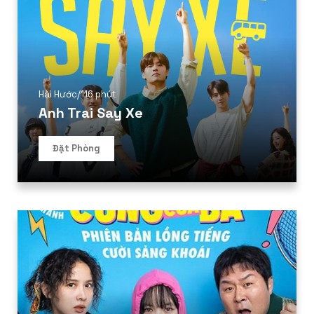
Hài Hước
/
116 phút
Anh Trai Say Xe
Đặt Phòng