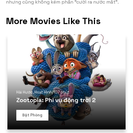
nhưng cũng không kém phần “cười ra nước mắt”.
More Movies Like This
Hài Hước
,
Hoạt Hình
/
107 phút
Zootopia: Phi vụ động trời 2
Đặt Phòng