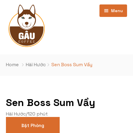
Menu
Trang chủ
Home
Hài Hước
Sen Boss Sum Vầy
Giới thiệu
Bảng Giá
Sen Boss Sum Vầy
Kho phim
cơ sở Phan Văn Trường
Hài Hước
/
120 phút
Khuyến Mãi
Cơ sở Nghĩa Đô
Phim Đang Hot
Đặt Phòng
Tin Tức
Phim sắp chiếu