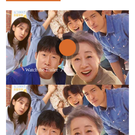
Thể loại phim
Phim kinh dị
Hài hước
Hoạt hình
Hành động
Watch the Trailer
Tình cảm
Việt Nam