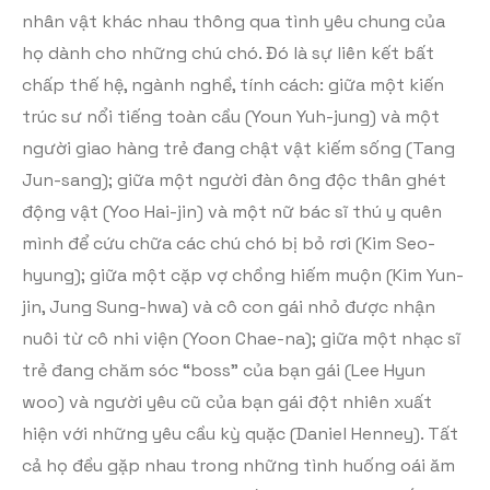
nhân vật khác nhau thông qua tình yêu chung của
họ dành cho những chú chó. Đó là sự liên kết bất
chấp thế hệ, ngành nghề, tính cách: giữa một kiến
trúc sư nổi tiếng toàn cầu (Youn Yuh-jung) và một
người giao hàng trẻ đang chật vật kiếm sống (Tang
Jun-sang); giữa một người đàn ông độc thân ghét
động vật (Yoo Hai-jin) và một nữ bác sĩ thú y quên
mình để cứu chữa các chú chó bị bỏ rơi (Kim Seo-
hyung); giữa một cặp vợ chồng hiếm muộn (Kim Yun-
jin, Jung Sung-hwa) và cô con gái nhỏ được nhận
nuôi từ cô nhi viện (Yoon Chae-na); giữa một nhạc sĩ
trẻ đang chăm sóc “boss” của bạn gái (Lee Hyun
woo) và người yêu cũ của bạn gái đột nhiên xuất
hiện với những yêu cầu kỳ quặc (Daniel Henney). Tất
cả họ đều gặp nhau trong những tình huống oái ăm