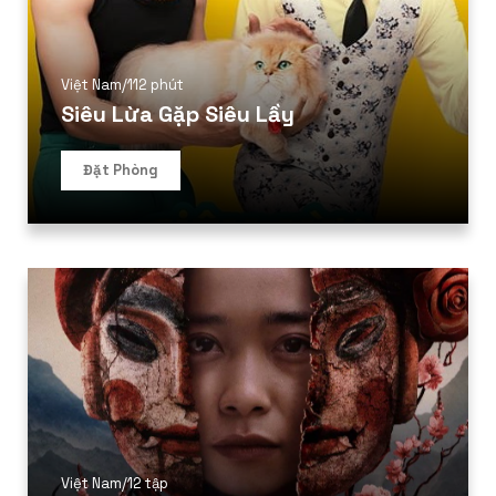
Thể loại phim
Việt Nam
/
112 phút
Phim kinh dị
Siêu Lừa Gặp Siêu Lầy
Hài hước
Đặt Phòng
Hoạt hình
Hành động
Tình cảm
Việt Nam
Việt Nam
/
12 tập