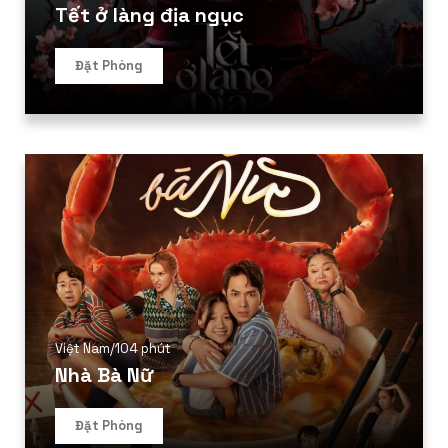
Tết ở làng địa ngục
Đặt Phòng
Việt Nam
/
104 phút
Nhà Bà Nữ
Đặt Phòng