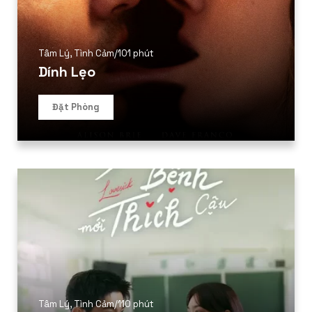
Thể loại phim
Tâm Lý
,
Tình Cảm
/
101 phút
Phim kinh dị
Dính Lẹo
Hài hước
Đặt Phòng
Hoạt hình
Hành động
Tình cảm
Việt Nam
Tâm Lý
,
Tình Cảm
/
110 phút