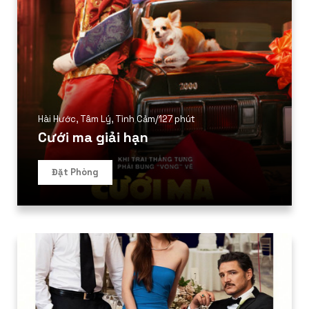
Hài Hước
,
Tâm Lý
,
Tình Cảm
/
127 phút
Cưới ma giải hạn
Đặt Phòng