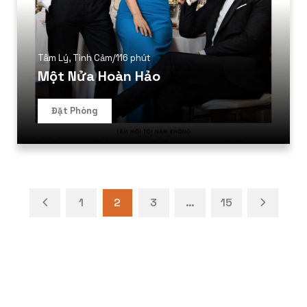
Tâm Lý
,
Tình Cảm
/
116 phút
Một Nửa Hoàn Hảo
Đặt Phòng
1
2
3
…
15