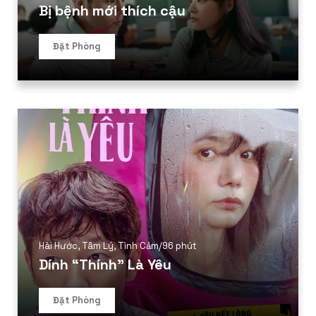
Bị bệnh mới thích cậu
Đặt Phòng
Hài Hước
,
Tâm Lý
,
Tình Cảm
/
96 phút
Dính “Thính” Là Yêu
Đặt Phòng