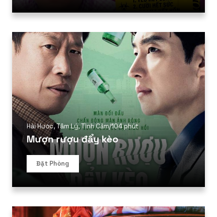
Hài Hước
,
Tâm Lý
,
Tình Cảm
/
104 phút
Mượn rượu đẩy kèo
Đặt Phòng