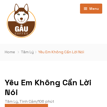
Menu
Trang chủ
Home
Tâm Lý
Yêu Em Không Cần Lời Nói
Giới thiệu
Bảng Giá
Yêu Em Không Cần Lời
Kho phim
cơ sở Phan Văn Trường
Nói
Khuyến Mãi
Cơ sở Nghĩa Đô
Phim Đang Hot
Tâm Lý
,
Tình Cảm
/
106 phút
Tin Tức
Phim sắp chiếu