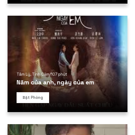
Tâm Lý
,
Tình Cảm
/
107 phút
Năm của anh, ngày của em
Đặt Phòng