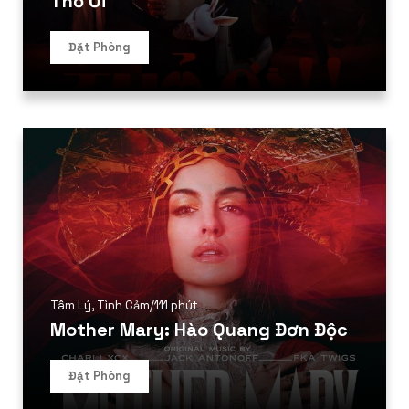
Thỏ Ơi
Đặt Phòng
Tâm Lý
,
Tình Cảm
/
111 phút
Mother Mary: Hào Quang Đơn Độc
Đặt Phòng