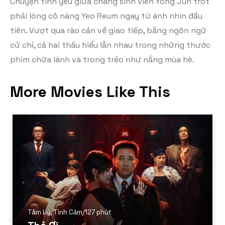
Chuyện tình yêu giữa chàng sinh viên Yong Jun trót
phải lòng cô nàng Yeo Reum ngay từ ánh nhìn đầu
tiên. Vượt qua rào cản về giao tiếp, bằng ngôn ngữ
cử chỉ, cả hai thấu hiểu lẫn nhau trong những thước
phim chữa lành và trong trẻo như nắng mùa hè.
More Movies Like This
Tâm Lý
,
Tình Cảm
/
127 phút