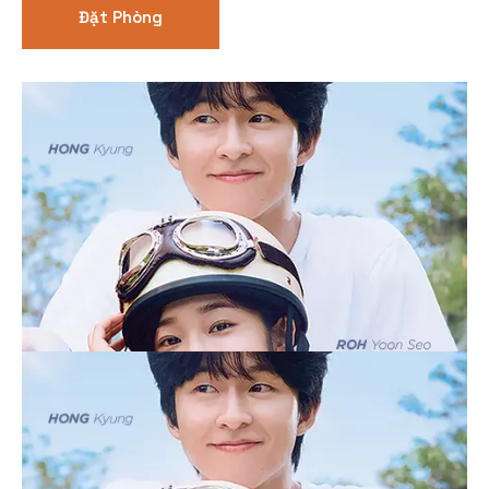
Đặt Phòng
Thể loại phim
Phim kinh dị
Hài hước
Hoạt hình
Hành động
Tình cảm
Việt Nam