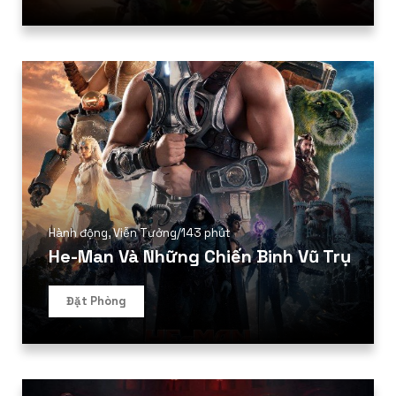
Hành động
,
Viễn Tưởng
/
143 phút
He-Man Và Những Chiến Binh Vũ Trụ
Đặt Phòng