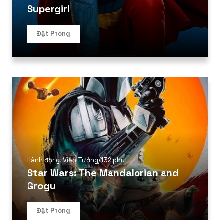
Supergirl
Đặt Phòng
Hành động
,
Viễn Tưởng
/
132 phút
Star Wars: The Mandalorian and
Grogu
Đặt Phòng