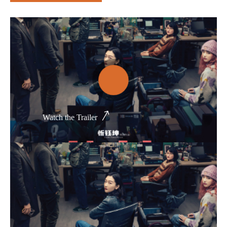
Thể loại phim
Phim kinh dị
Hài hước
Hoạt hình
Hành động
Watch the Trailer
Tình cảm
Việt Nam