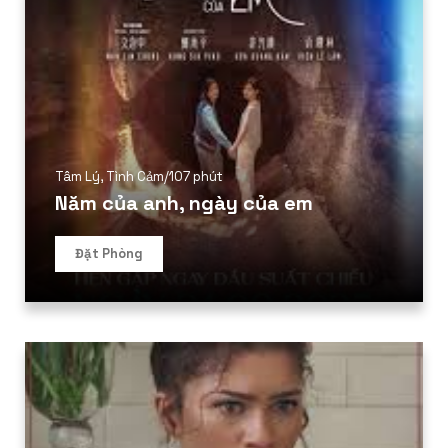
Tâm Lý
,
Tình Cảm
/
107 phút
Năm của anh, ngày của em
Đặt Phòng