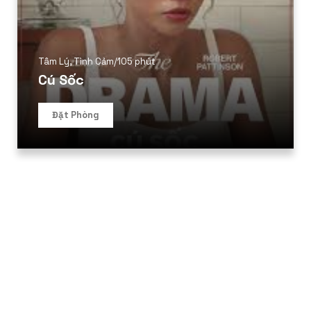
Tâm Lý
,
Tình Cảm
/
105 phút
Cú Sốc
Đặt Phòng