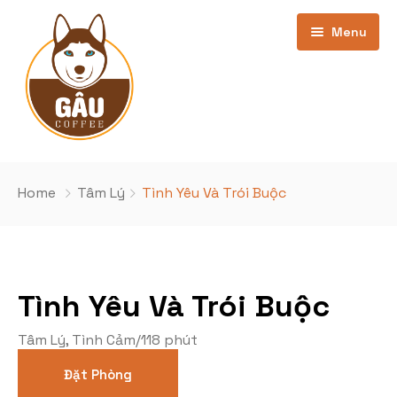
Menu
Trang chủ
Home
Tâm Lý
Tình Yêu Và Trói Buộc
Giới thiệu
Bảng Giá
Tình Yêu Và Trói Buộc
Kho phim
cơ sở Phan Văn Trường
Tâm Lý
,
Tình Cảm
/
118 phút
Khuyến Mãi
Cơ sở Nghĩa Đô
Phim Đang Hot
Đặt Phòng
Tin Tức
Phim sắp chiếu