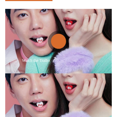
Thể loại phim
Phim kinh dị
Hài hước
Hoạt hình
Hành động
Watch the Trailer
Tình cảm
Việt Nam