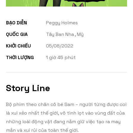
ĐẠO DIỄN
Peggy Holmes
QUỐC GIA
Tây Ban Nha , Mỹ
KHỞI CHIẾU
05/08/2022
THỜI LƯỢNG
1 giờ 45 phút
Story Line
Bộ phim theo chân cô bé Sam – người từng được coi
là xui xẻo nhất thế giới, vô tình lọt vào vùng đất của
những loài động vật đang nắm giữ việc tạo ra may
mắn và xui rủi của toàn thế giới.