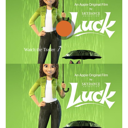
Thể loại phim
Phim kinh dị
Hài hước
Watch the Trailer
Hoạt hình
Hành động
Tình cảm
Việt Nam