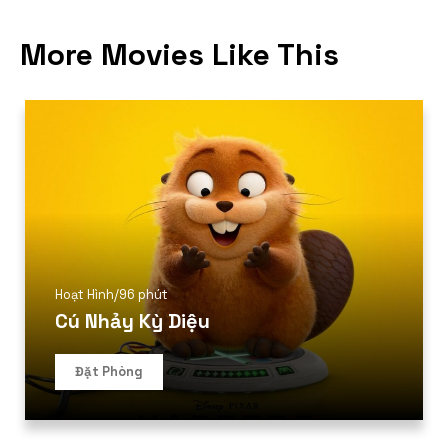
More Movies Like This
Hoạt Hình
/
96 phút
Cú Nhảy Kỳ Diệu
Đặt Phòng