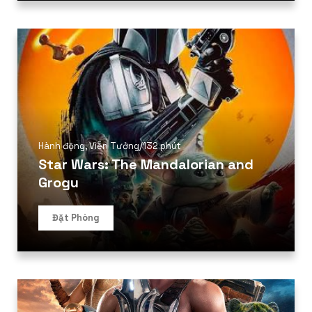
Hành động
,
Viễn Tưởng
/
132 phút
Star Wars: The Mandalorian and
Grogu
Đặt Phòng