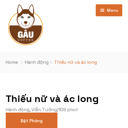
Menu
Trang chủ
Home
Hành động
Thiếu nữ và ác long
Giới thiệu
Bảng Giá
Thiếu nữ và ác long
Kho phim
cơ sở Phan Văn Trường
Hành động
,
Viễn Tưởng
/
109 phút
Khuyến Mãi
Cơ sở Nghĩa Đô
Phim Đang Hot
Đặt Phòng
Tin Tức
Phim sắp chiếu