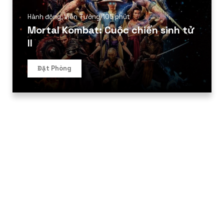
Hành động
,
Viễn Tưởng
/
105 phút
Mortal Kombat: Cuộc chiến sinh tử
II
Đặt Phòng