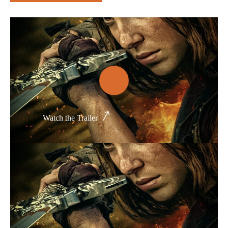
Thể loại phim
Phim kinh dị
Hài hước
Hoạt hình
Hành động
Watch the Trailer
Tình cảm
Việt Nam