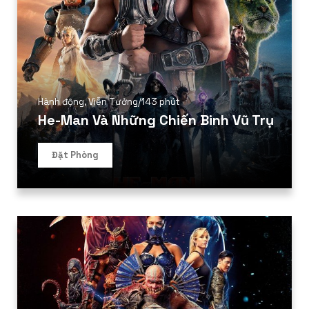
Hành động
,
Viễn Tưởng
/
143 phút
He-Man Và Những Chiến Binh Vũ Trụ
Đặt Phòng