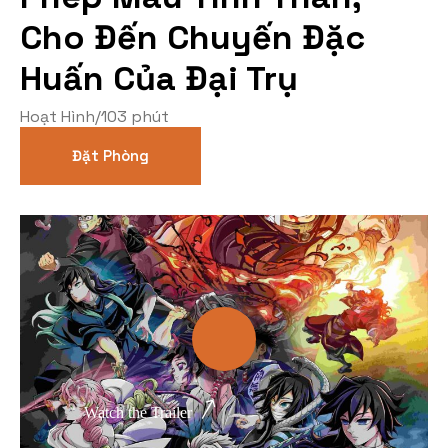
Cho Đến Chuyến Đặc
Thể loại phim
Huấn Của Đại Trụ
Phim kinh dị
Hoạt Hình
/
103 phút
Hài hước
Đặt Phòng
Hoạt hình
Hành động
Tình cảm
Việt Nam
Watch the Trailer