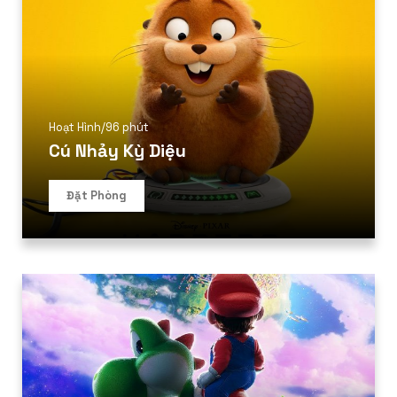
Hoạt Hình
/
96 phút
Cú Nhảy Kỳ Diệu
Đặt Phòng