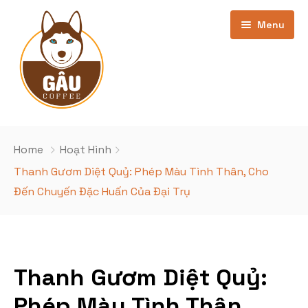
Menu
Trang chủ
Home
Hoạt Hình
Giới thiệu
Thanh Gươm Diệt Quỷ: Phép Màu Tình Thân, Cho
Đến Chuyến Đặc Huấn Của Đại Trụ
Bảng Giá
Kho phim
cơ sở Phan Văn Trường
Khuyến Mãi
Cơ sở Nghĩa Đô
Phim Đang Hot
Thanh Gươm Diệt Quỷ:
Phép Màu Tình Thân,
Tin Tức
Phim sắp chiếu