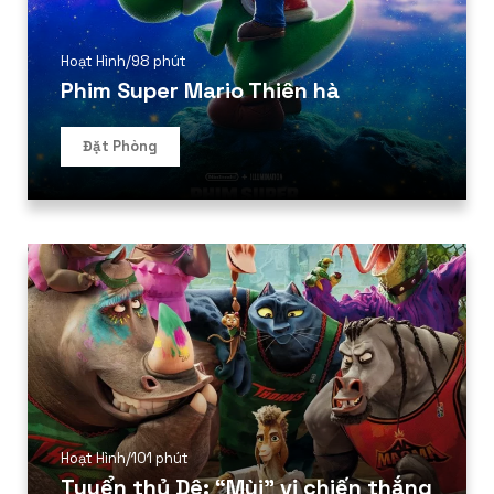
Hoạt Hình
/
98 phút
Phim Super Mario Thiên hà
Đặt Phòng
Hoạt Hình
/
101 phút
Tuyển thủ Dê: “Mùi” vị chiến thắng