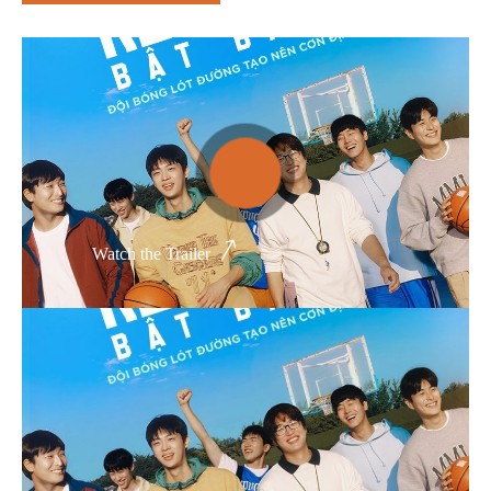
Thể loại phim
Phim kinh dị
Hài hước
Hoạt hình
Hành động
Watch the Trailer
Tình cảm
Việt Nam