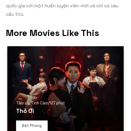
quốc gia với một huấn luyện viên mới và chỉ có sáu
cầu thủ.
More Movies Like This
Tâm Lý
,
Tình Cảm
/
127 phút
Thỏ Ơi
Đặt Phòng