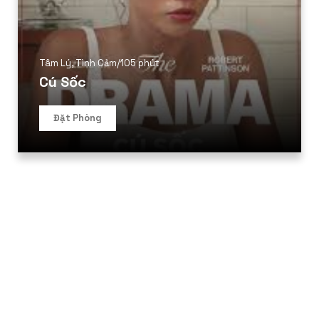
Tâm Lý
,
Tình Cảm
/
105 phút
Cú Sốc
Đặt Phòng