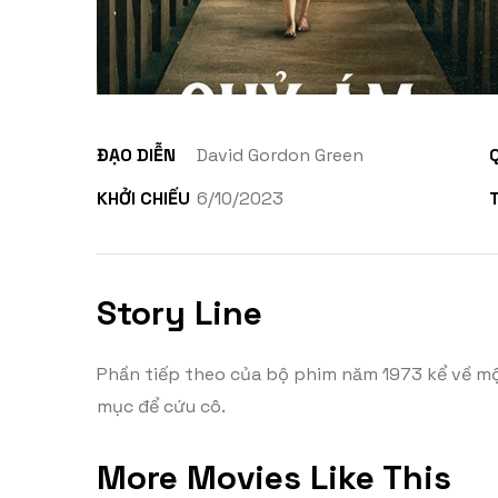
ĐẠO DIỄN
David Gordon Green
KHỞI CHIẾU
6/10/2023
Story Line
Phần tiếp theo của bộ phim năm 1973 kể về một
mục để cứu cô.
More Movies Like This