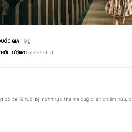
QUỐC GIA
Mỹ
THỜI LƯỢNG
1 giờ 51 phút
 cô bé 12 tuổi bị một thực thể ma quỷ bí ẩn chiếm hữu, bu