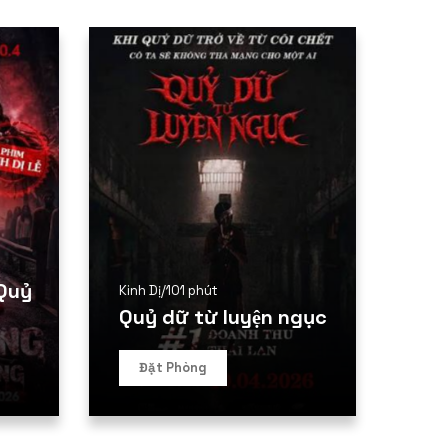
Quỷ
Kinh Dị
/
101 phút
Quỷ dữ từ luyện ngục
Đặt Phòng