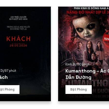
Kinh Dị
/
110 phút
Kumanthong – Ác 
 Dị
/
97 phút
ách
Dẫn Đường
ặt Phòng
Đặt Phòng