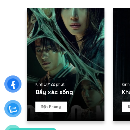
Kinh Dị
/
122 phút
Kinh
Bầy xác sống
Kh
Đặt Phòng
Đ