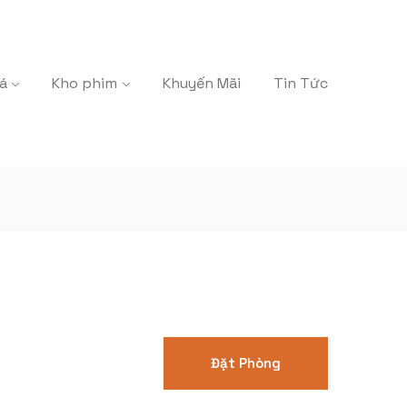
á
Kho phim
Khuyến Mãi
Tin Tức
Đặt Phòng