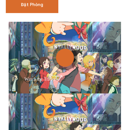
Đặt Phòng
Thể loại phim
Phim kinh dị
Hài hước
Hoạt hình
Hành động
Watch the Trailer
Tình cảm
Việt Nam