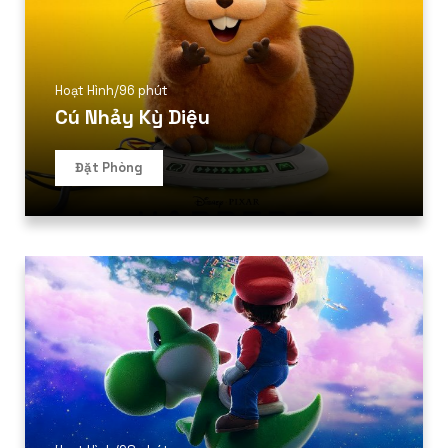
Hoạt Hình
/
96 phút
Cú Nhảy Kỳ Diệu
Đặt Phòng