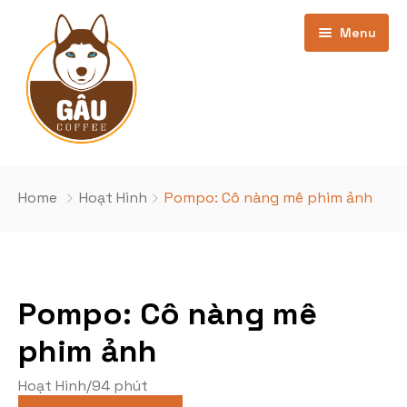
Menu
Trang chủ
Home
Hoạt Hình
Pompo: Cô nàng mê phim ảnh
Giới thiệu
Bảng Giá
Pompo: Cô nàng mê
Kho phim
cơ sở Phan Văn Trường
phim ảnh
Khuyến Mãi
Cơ sở Nghĩa Đô
Phim Đang Hot
Hoạt Hình
/
94 phút
Tin Tức
Phim sắp chiếu