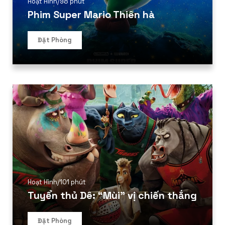
Hoạt Hình
/
98 phút
Phim Super Mario Thiên hà
Đặt Phòng
Hoạt Hình
/
101 phút
Tuyển thủ Dê: “Mùi” vị chiến thắng
Đặt Phòng