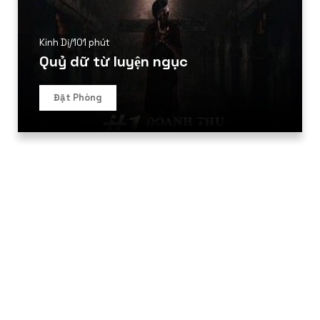
Kinh Dị
/
101 phút
Quỷ dữ từ luyện ngục
Đặt Phòng