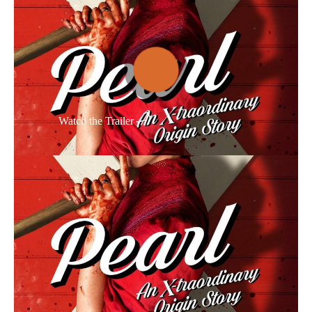
Thể loại phim
Phim kinh dị
Hài hước
Watch the Trailer
Hoạt hình
Hành động
Tình cảm
Việt Nam