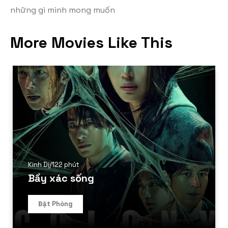
những gì mình mong muốn
More Movies Like This
Kinh Dị
/
122 phút
Bầy xác sống
Đặt Phòng