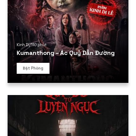
Kinh Dị
/
110 phút
Kumanthong – Ác Quỷ Dẫn Đường
Đặt Phòng