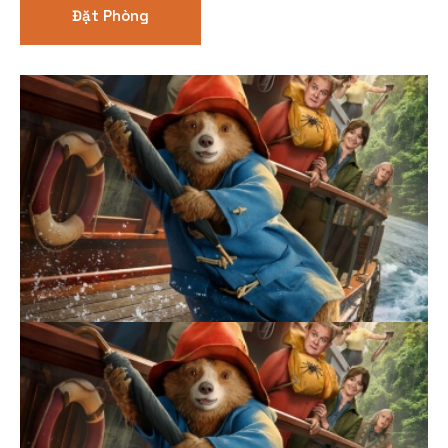
Đặt Phòng
Thể loại phim
Phim kinh dị
Hài hước
Hoạt hình
Hành động
Tình cảm
Việt Nam