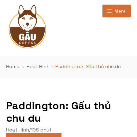
Menu
Trang chủ
Home
Hoạt Hình
Paddington: Gấu thủ chu du
Giới thiệu
Bảng Giá
Paddington: Gấu thủ
Kho phim
cơ sở Phan Văn Trường
chu du
Khuyến Mãi
Cơ sở Nghĩa Đô
Phim Đang Hot
Hoạt Hình
/
106 phút
Tin Tức
Phim sắp chiếu