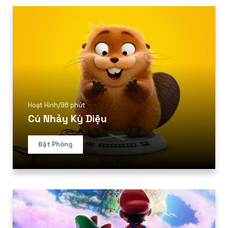
Hoạt Hình
/
96 phút
Cú Nhảy Kỳ Diệu
Đặt Phòng