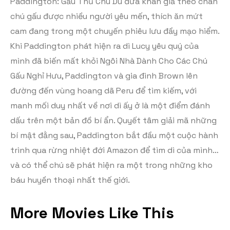
Paddington: Gấu Thủ Chu Du đưa khán giả theo chân
chú gấu được nhiều người yêu mến, thích ăn mứt
cam đang trong một chuyến phiêu lưu đầy mạo hiểm.
Khi Paddington phát hiện ra dì Lucy yêu quý của
mình đã biến mất khỏi Ngôi Nhà Dành Cho Các Chú
Gấu Nghỉ Hưu, Paddington và gia đình Brown lên
đường đến vùng hoang dã Peru để tìm kiếm, với
manh mối duy nhất về nơi dì ấy ở là một điểm đánh
dấu trên một bản đồ bí ẩn. Quyết tâm giải mã những
bí mật đằng sau, Paddington bắt đầu một cuộc hành
trình qua rừng nhiệt đới Amazon để tìm dì của mình…
và có thể chú sẽ phát hiện ra một trong những kho
báu huyền thoại nhất thế giới.
More Movies Like This