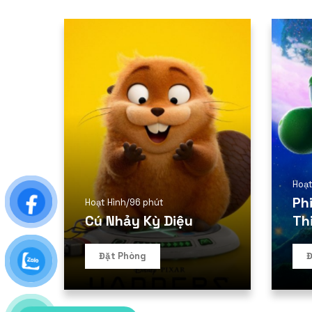
Hoạt
Ph
Hoạt Hình
/
96 phút
Cú Nhảy Kỳ Diệu
Th
Đặt Phòng
Đ