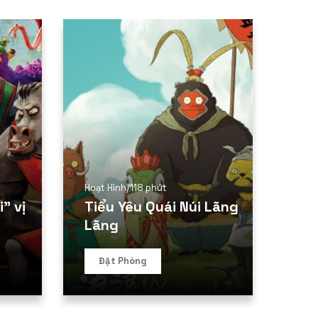
Hoạt Hình
/
118 phút
” vị
Tiểu Yêu Quái Núi Lãng
Lãng
Đặt Phòng