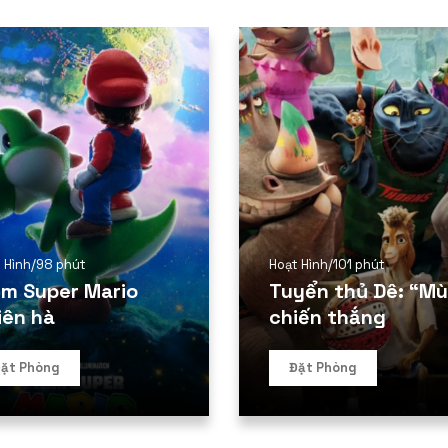
 Hình
/
98 phút
Hoạt Hình
/
101 phút
im Super Mario
Tuyển thủ Dê: “Mùi
iên hà
chiến thắng
ặt Phòng
Đặt Phòng