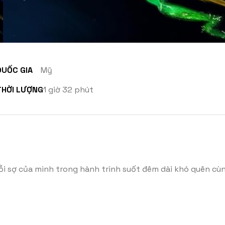
QUỐC GIA
Mỹ
THỜI LƯỢNG
1 giờ 32 phút
ỗi sợ của mình trong hành trình suốt đêm dài khó quên cùn