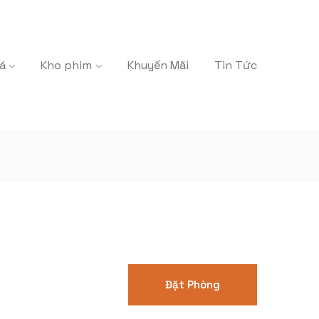
á
Kho phim
Khuyến Mãi
Tin Tức
Đặt Phòng