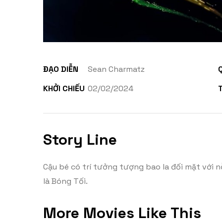
ĐẠO DIỄN
Sean Charmatz
KHỞI CHIẾU
02/02/2024
Story Line
Cậu bé có trí tưởng tượng bao la đối mặt với n
là Bóng Tối.
More Movies Like This