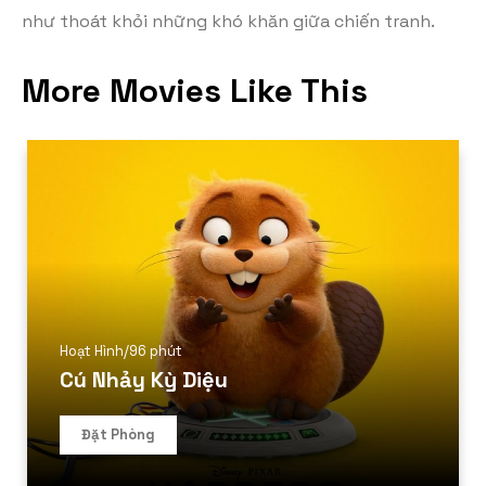
như thoát khỏi những khó khăn giữa chiến tranh.
More Movies Like This
Hoạt Hình
/
96 phút
Cú Nhảy Kỳ Diệu
Đặt Phòng