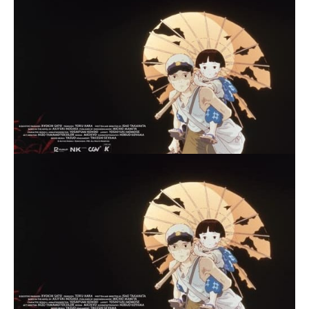
Thể loại phim
Phim kinh dị
Hài hước
Hoạt hình
Hành động
Tình cảm
Việt Nam