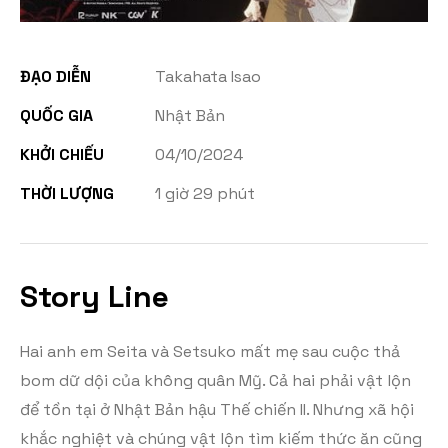
ĐẠO DIỄN
Takahata Isao
QUỐC GIA
Nhật Bản
KHỞI CHIẾU
04/10/2024
THỜI LƯỢNG
1 giờ 29 phút
Story Line
Hai anh em Seita và Setsuko mất mẹ sau cuộc thả
bom dữ dội của không quân Mỹ. Cả hai phải vật lộn
để tồn tại ở Nhật Bản hậu Thế chiến II. Nhưng xã hội
khắc nghiệt và chúng vật lộn tìm kiếm thức ăn cũng