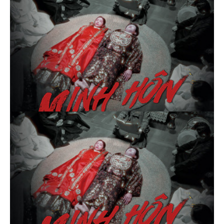
Thể loại phim
Phim kinh dị
Hài hước
Hoạt hình
Hành động
Tình cảm
Việt Nam