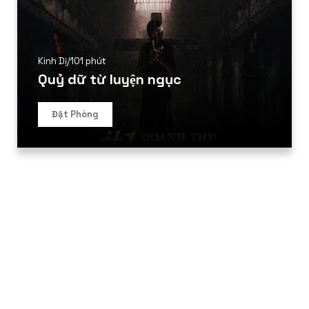
Kinh Dị
/
101 phút
Quỷ dữ từ luyện ngục
Đặt Phòng