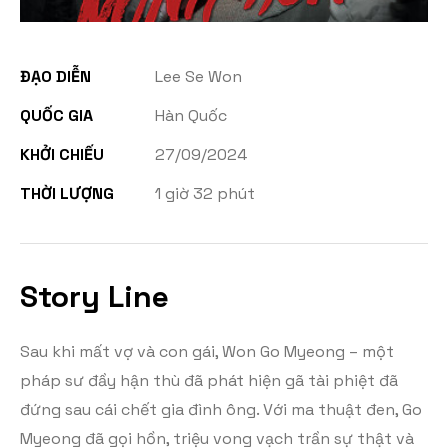
ĐẠO DIỄN
Lee Se Won
QUỐC GIA
Hàn Quốc
KHỞI CHIẾU
27/09/2024
THỜI LƯỢNG
1 giờ 32 phút
Story Line
Sau khi mất vợ và con gái, Won Go Myeong – một
pháp sư đầy hận thù đã phát hiện gã tài phiệt đã
đứng sau cái chết gia đình ông. Với ma thuật đen, Go
Myeong đã gọi hồn, triệu vong vạch trần sự thật và