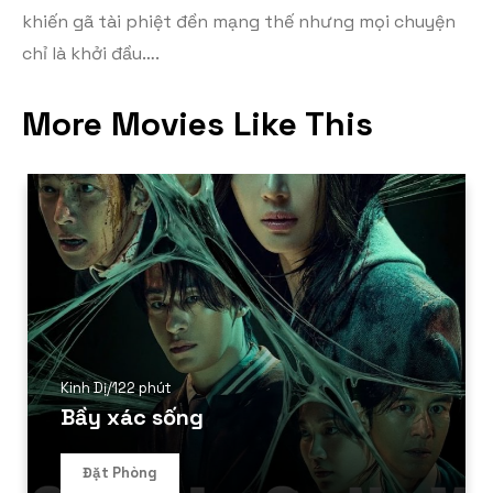
khiến gã tài phiệt đền mạng thế nhưng mọi chuyện
chỉ là khởi đầu….
More Movies Like This
Kinh Dị
/
122 phút
Bầy xác sống
Đặt Phòng