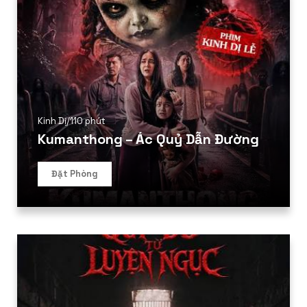
Kinh Dị
/
110 phút
Kumanthong – Ác Quỷ Dẫn Đường
Đặt Phòng