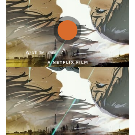
Thể loại phim
Phim kinh dị
Hài hước
Watch the Trailer
Hoạt hình
Hành động
Tình cảm
Việt Nam