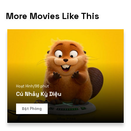
More Movies Like This
Hoạt Hình
/
96 phút
Cú Nhảy Kỳ Diệu
Đặt Phòng