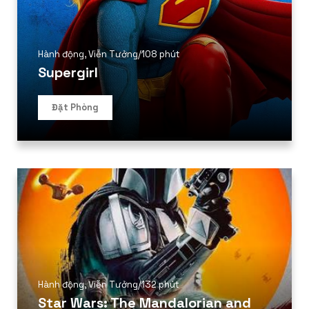
Hành động
,
Viễn Tưởng
/
108 phút
Supergirl
Đặt Phòng
Hành động
,
Viễn Tưởng
/
132 phút
Star Wars: The Mandalorian and