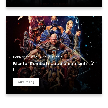
Hành động
,
Viễn Tưởng
/
105 phút
Mortal Kombat: Cuộc chiến sinh tử
II
Đặt Phòng