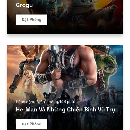
Grogu
Đặt Phòng
Hành động
,
Viễn Tưởng
/
143 phút
He-Man Và Những Chiến Binh Vũ Trụ
Đặt Phòng