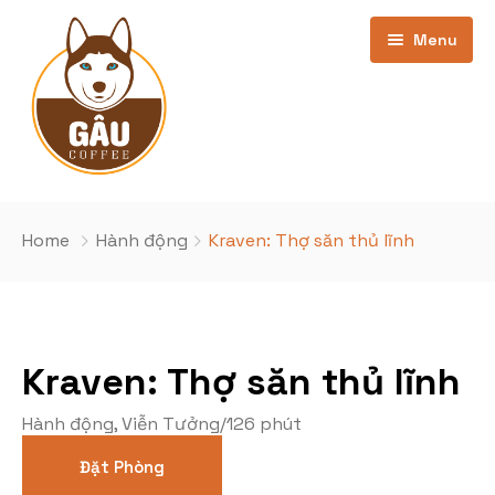
Menu
Trang chủ
Home
Hành động
Kraven: Thợ săn thủ lĩnh
Giới thiệu
Bảng Giá
Kraven: Thợ săn thủ lĩnh
Kho phim
cơ sở Phan Văn Trường
Hành động
,
Viễn Tưởng
/
126 phút
Khuyến Mãi
Cơ sở Nghĩa Đô
Phim Đang Hot
Đặt Phòng
Tin Tức
Phim sắp chiếu