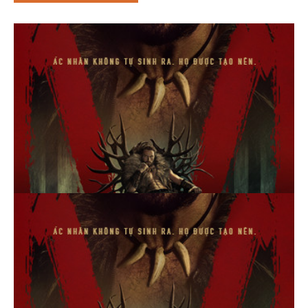
Thể loại phim
Phim kinh dị
Hài hước
Hoạt hình
Hành động
Tình cảm
Việt Nam