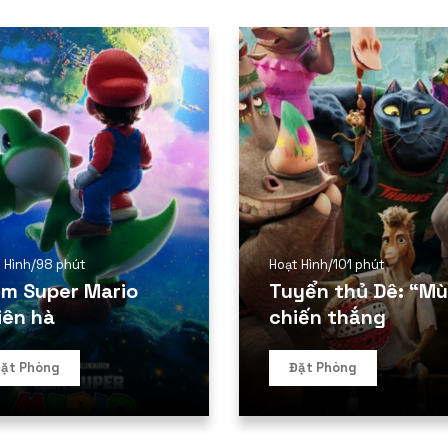
 Hình
/
98 phút
Hoạt Hình
/
101 phút
im Super Mario
Tuyển thủ Dê: “Mùi
iên hà
chiến thắng
ặt Phòng
Đặt Phòng