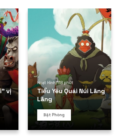
Hoạt Hình
/
118 phút
” vị
Tiểu Yêu Quái Núi Lãng
Lãng
Đặt Phòng