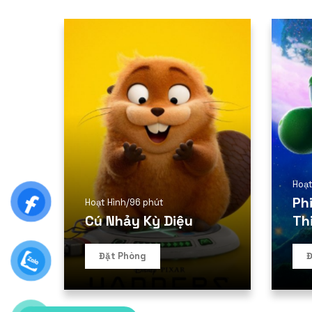
Hoạt
Ph
Hoạt Hình
/
96 phút
Cú Nhảy Kỳ Diệu
Th
Đặt Phòng
Đ