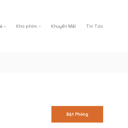
á
Kho phim
Khuyến Mãi
Tin Tức
Đặt Phòng