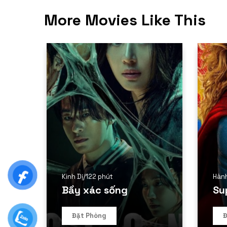
More Movies Like This
Kinh Dị
/
122 phút
Hàn
Bầy xác sống
Su
Đặt Phòng
Đ