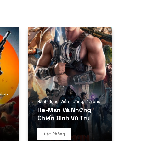
phút
Hành động
,
Viễn Tưởng
/
143 phút
He-Man Và Những
Chiến Binh Vũ Trụ
Đặt Phòng