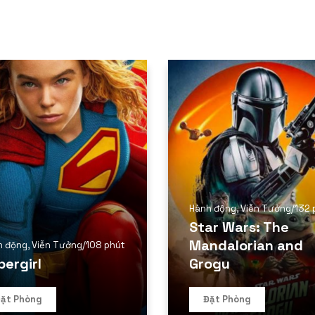
Hành động
,
Viễn Tưởng
/
132 
Star Wars: The
Mandalorian and
h động
,
Viễn Tưởng
/
108 phút
pergirl
Grogu
ặt Phòng
Đặt Phòng