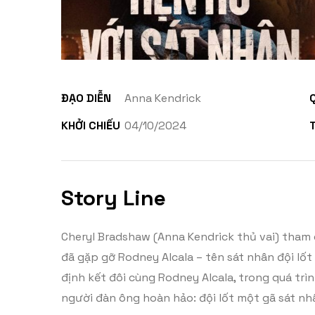
ĐẠO DIỄN
Anna Kendrick
KHỞI CHIẾU
04/10/2024
Story Line
Cheryl Bradshaw (Anna Kendrick thủ vai) tham 
đã gặp gỡ Rodney Alcala – tên sát nhân đội lố
định kết đôi cùng Rodney Alcala, trong quá trì
người đàn ông hoàn hảo: đội lốt một gã sát nhâ