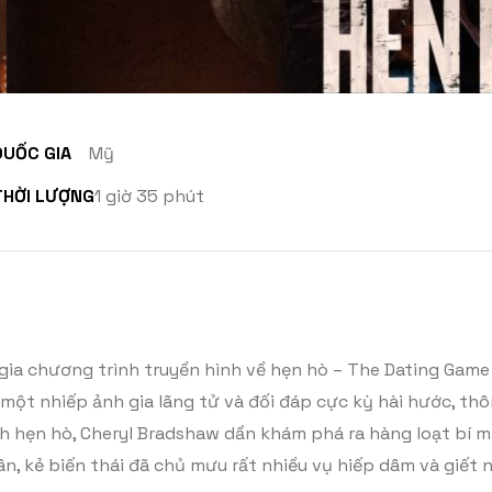
QUỐC GIA
Mỹ
THỜI LƯỢNG
1 giờ 35 phút
gia chương trình truyền hình về hẹn hò – The Dating Game 
t một nhiếp ảnh gia lãng tử và đối đáp cực kỳ hài hước, t
nh hẹn hò, Cheryl Bradshaw dần khám phá ra hàng loạt bí mậ
n, kẻ biến thái đã chủ mưu rất nhiều vụ hiếp dâm và giết 