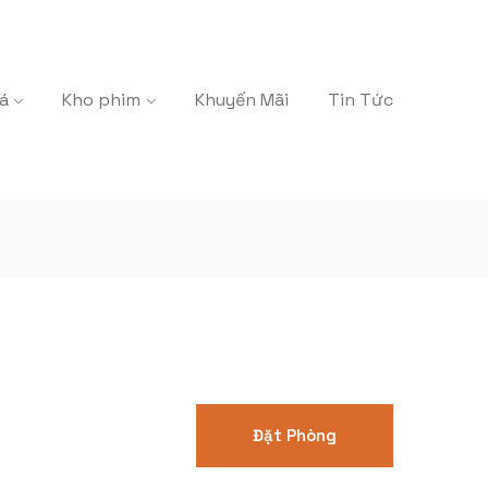
á
Kho phim
Khuyến Mãi
Tin Tức
Đặt Phòng