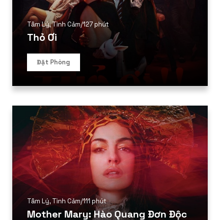
Tâm Lý
,
Tình Cảm
/
127 phút
Thỏ Ơi
Đặt Phòng
Tâm Lý
,
Tình Cảm
/
111 phút
Mother Mary: Hào Quang Đơn Độc