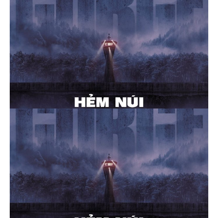
Thể loại phim
Phim kinh dị
Hài hước
Hoạt hình
Hành động
Tình cảm
Việt Nam