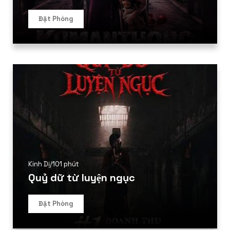
Đặt Phòng
Kinh Dị
/
101 phút
Quỷ dữ từ luyện ngục
Đặt Phòng