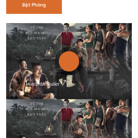
Đặt Phòng
Thể loại phim
Phim kinh dị
Hài hước
Hoạt hình
Hành động
Watch the Trailer
Tình cảm
Việt Nam