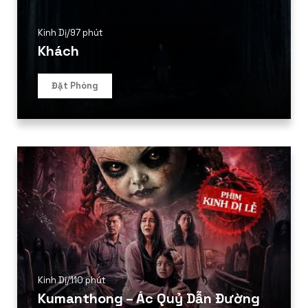
Kinh Dị
/
97 phút
Khách
Đặt Phòng
Kinh Dị
/
110 phút
Kumanthong – Ác Quỷ Dẫn Đường