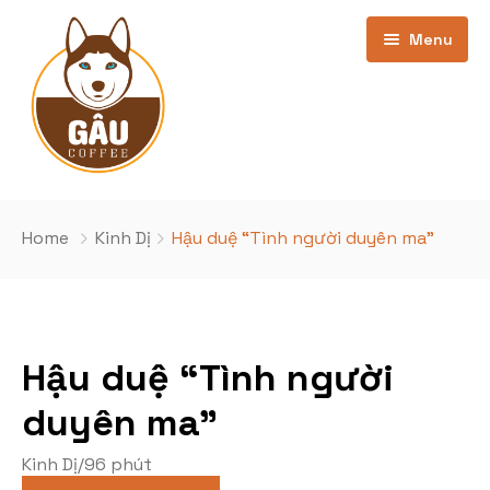
Menu
Trang chủ
Home
Kinh Dị
Hậu duệ “Tình người duyên ma”
Giới thiệu
Bảng Giá
Hậu duệ “Tình người
Kho phim
cơ sở Phan Văn Trường
duyên ma”
Khuyến Mãi
Cơ sở Nghĩa Đô
Phim Đang Hot
Kinh Dị
/
96 phút
Tin Tức
Phim sắp chiếu