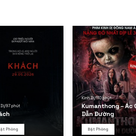
Kinh Dị
/
110 phút
Kumanthong – Ác 
 Dị
/
97 phút
ách
Dẫn Đường
ặt Phòng
Đặt Phòng