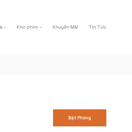
á
Kho phim
Khuyến Mãi
Tin Tức
Đặt Phòng