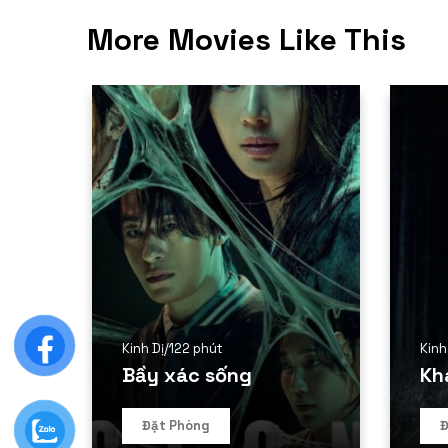
More Movies Like This
Kinh Dị
/
122 phút
Kinh
Bầy xác sống
Kh
Đặt Phòng
Đ