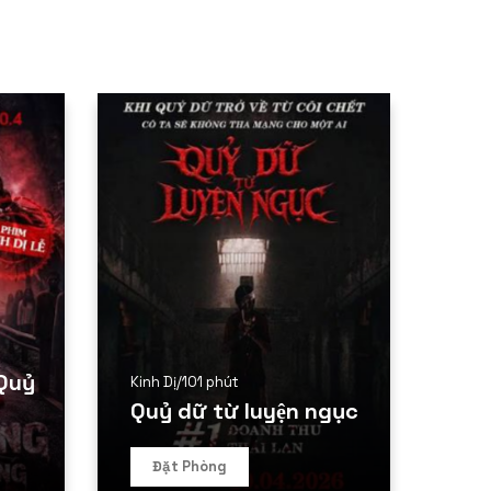
Quỷ
Kinh Dị
/
101 phút
Quỷ dữ từ luyện ngục
Đặt Phòng