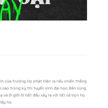
h của trường. Họ phát hiện ra nếu chiến thắng
 cao trong kỳ thi tuyển sinh đại học. Bần cùng
à ối giồi ôi bắt đầu xảy ra với tất cả bọn họ.
lấy họ.