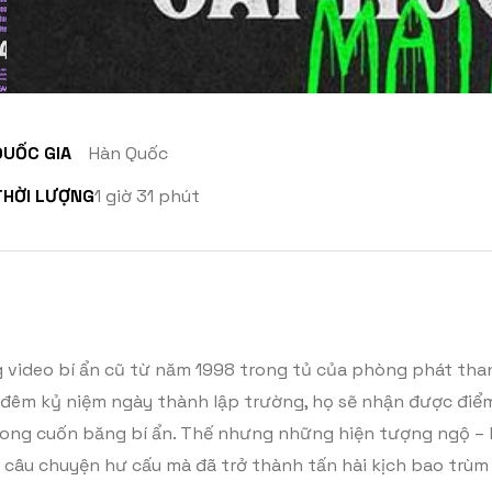
QUỐC GIA
Hàn Quốc
THỜI LƯỢNG
1 giờ 31 phút
video bí ẩn cũ từ năm 1998 trong tủ của phòng phát than
o đêm kỷ niệm ngày thành lập trường, họ sẽ nhận được điểm
rong cuốn băng bí ẩn. Thế nhưng những hiện tượng ngộ – lạ v
câu chuyện hư cấu mà đã trở thành tấn hài kịch bao trùm 