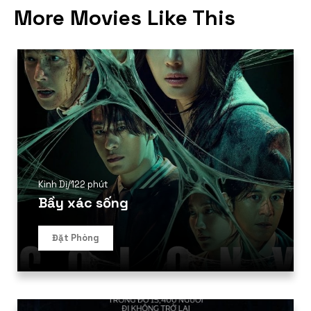
More Movies Like This
Kinh Dị
/
122 phút
Bầy xác sống
Đặt Phòng