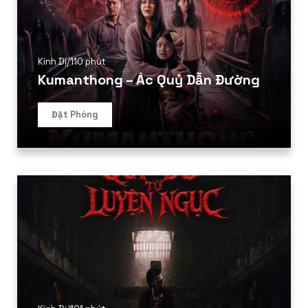
Kinh Dị
/
110 phút
Kumanthong – Ác Quỷ Dẫn Đường
Đặt Phòng