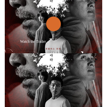
Thể loại phim
Phim kinh dị
Hài hước
Watch the Trailer
Hoạt hình
Hành động
Tình cảm
Việt Nam