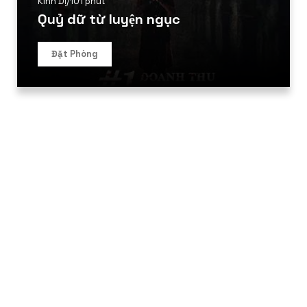
Kinh Dị
/
101 phút
Quỷ dữ từ luyện ngục
Đặt Phòng