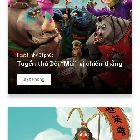
Hoạt Hình
/
101 phút
Tuyển thủ Dê: “Mùi” vị chiến thắng
Đặt Phòng