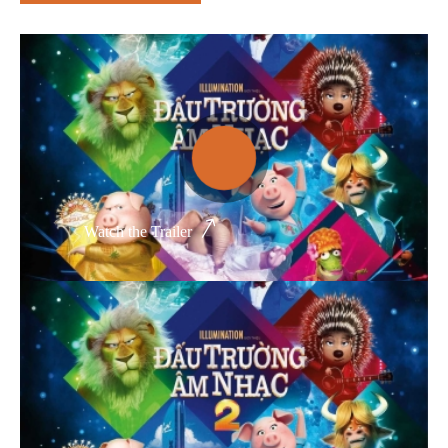
Thể loại phim
Phim kinh dị
Hài hước
Hoạt hình
Hành động
Watch the Trailer
Tình cảm
Việt Nam