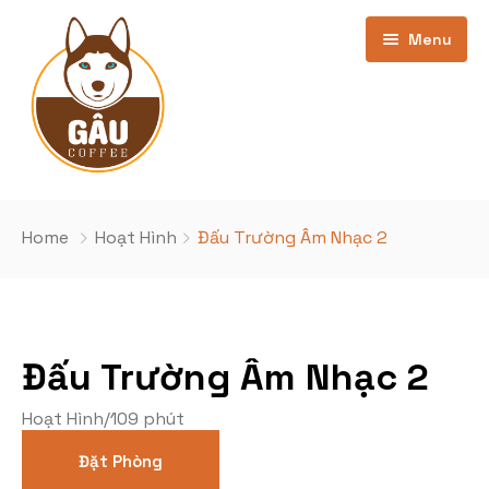
Menu
Trang chủ
Home
Hoạt Hình
Đấu Trường Âm Nhạc 2
Giới thiệu
Bảng Giá
Đấu Trường Âm Nhạc 2
Kho phim
cơ sở Phan Văn Trường
Hoạt Hình
/
109 phút
Khuyến Mãi
Cơ sở Nghĩa Đô
Phim Đang Hot
Đặt Phòng
Tin Tức
Phim sắp chiếu