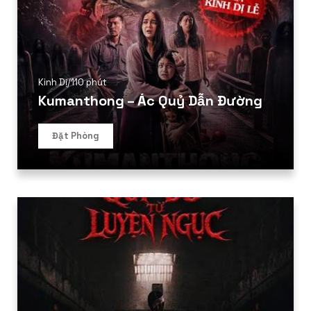
Kinh Dị
/
110 phút
Kumanthong – Ác Quỷ Dẫn Đường
Đặt Phòng