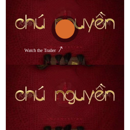
Thể loại phim
Phim kinh dị
Hài hước
Watch the Trailer
Hoạt hình
Hành động
Tình cảm
Việt Nam