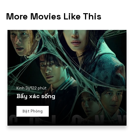
More Movies Like This
Kinh Dị
/
122 phút
Bầy xác sống
Đặt Phòng