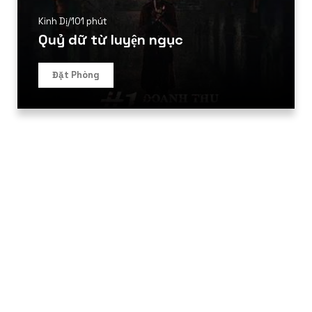
Kinh Dị
/
101 phút
Quỷ dữ từ luyện ngục
Đặt Phòng