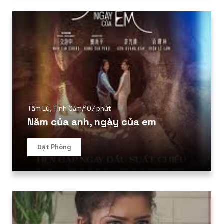
Tâm Lý
,
Tình Cảm
/
107 phút
Năm của anh, ngày của em
Đặt Phòng