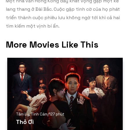
Một nhà văn Hồng Kông đầy khát vọng gặp một kẻ
lang thang ở Đài Bắc. Cuộc gặp tình cờ của họ phát
triển thành cuộc phiêu lưu không ngờ tới khi cả hai
tìm kiếm một vịnh bí ẩn.
More Movies Like This
Tâm Lý
,
Tình Cảm
/
127 phút
Thỏ Ơi