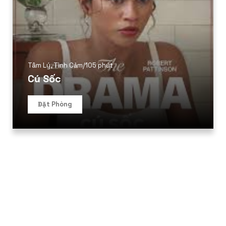
Tâm Lý
,
Tình Cảm
/
105 phút
Cú Sốc
Đặt Phòng