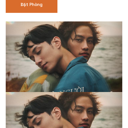
Đặt Phòng
Thể loại phim
Phim kinh dị
Hài hước
Hoạt hình
Hành động
Tình cảm
Việt Nam