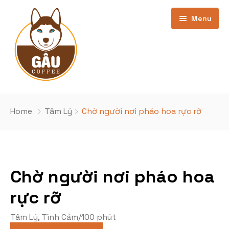
Menu
Trang chủ
Home
Tâm Lý
Chờ người nơi pháo hoa rực rỡ
Giới thiệu
Bảng Giá
Chờ người nơi pháo hoa
Kho phim
cơ sở Phan Văn Trường
rực rỡ
Khuyến Mãi
Cơ sở Nghĩa Đô
Phim Đang Hot
Tâm Lý
,
Tình Cảm
/
100 phút
Tin Tức
Phim sắp chiếu