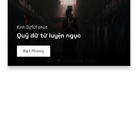
Kinh Dị
/
101 phút
Quỷ dữ từ luyện ngục
Đặt Phòng