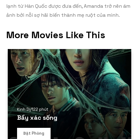
lạnh từ Hàn Quốc được đưa đến, Amanda trở nên ám
ảnh bởi nỗi sợ hãi biến thành mẹ ruột của mình.
More Movies Like This
Kinh Dị
/
122 phút
Bầy xác sống
Đặt Phòng