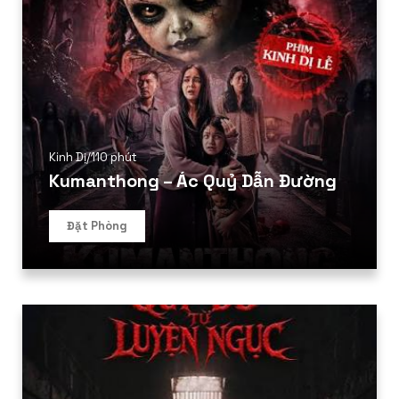
Kinh Dị
/
110 phút
Kumanthong – Ác Quỷ Dẫn Đường
Đặt Phòng