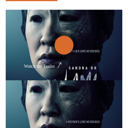
Thể loại phim
Phim kinh dị
Hài hước
Hoạt hình
Hành động
Watch the Trailer
Tình cảm
Việt Nam