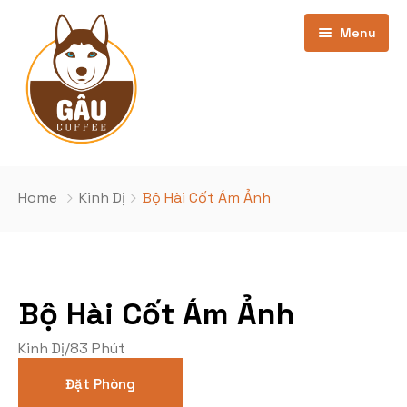
Menu
Trang chủ
Home
Kinh Dị
Bộ Hài Cốt Ám Ảnh
Giới thiệu
Bảng Giá
Bộ Hài Cốt Ám Ảnh
Kho phim
cơ sở Phan Văn Trường
Kinh Dị
/
83 Phút
Khuyến Mãi
Cơ sở Nghĩa Đô
Phim Đang Hot
Đặt Phòng
Tin Tức
Phim sắp chiếu