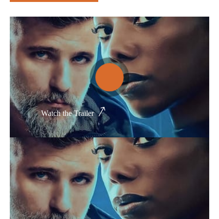
Thể loại phim
Phim kinh dị
Hài hước
Hoạt hình
Hành động
Watch the Trailer
Tình cảm
Việt Nam