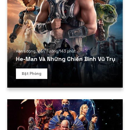
Hành động
,
Viễn Tưởng
/
143 phút
He-Man Và Những Chiến Binh Vũ Trụ
Đặt Phòng