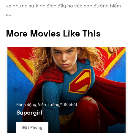
xa nhưng sự kình địch đẩy họ vào con đường hiểm
ác.
More Movies Like This
Hành động
,
Viễn Tưởng
/
108 phút
Supergirl
Đặt Phòng