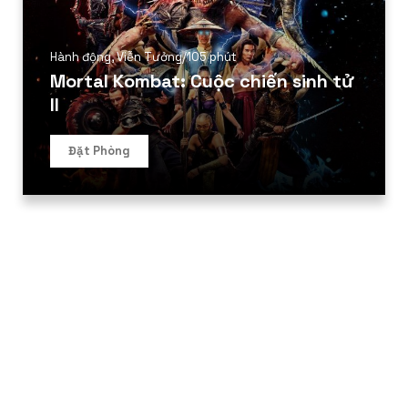
Hành động
,
Viễn Tưởng
/
105 phút
Mortal Kombat: Cuộc chiến sinh tử
II
Đặt Phòng