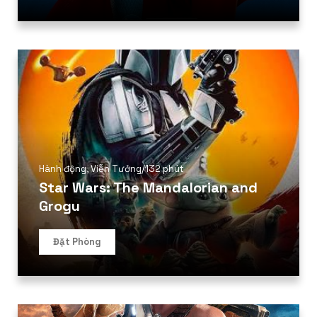
Hành động
,
Viễn Tưởng
/
132 phút
Star Wars: The Mandalorian and
Grogu
Đặt Phòng