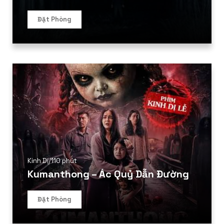
Đặt Phòng
Kinh Dị
/
110 phút
Kumanthong – Ác Quỷ Dẫn Đường
Đặt Phòng