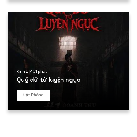
Kinh Dị
/
101 phút
Quỷ dữ từ luyện ngục
Đặt Phòng