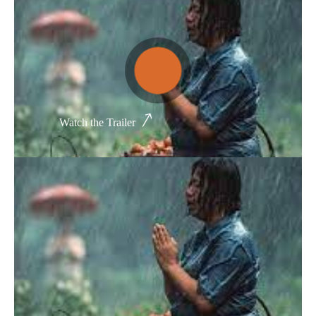
Thể loại phim
Phim kinh dị
Hài hước
Watch the Trailer
Hoạt hình
Hành động
Tình cảm
Việt Nam