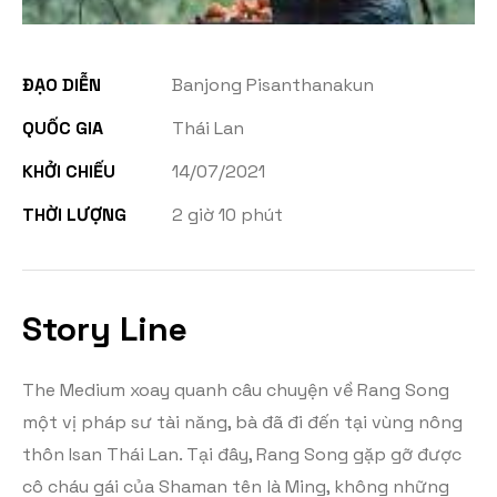
ĐẠO DIỄN
Banjong Pisanthanakun
QUỐC GIA
Thái Lan
KHỞI CHIẾU
14/07/2021
THỜI LƯỢNG
2 giờ 10 phút
Story Line
The Medium xoay quanh câu chuyện về Rang Song
một vị pháp sư tài năng, bà đã đi đến tại vùng nông
thôn Isan Thái Lan. Tại đây, Rang Song gặp gỡ được
cô cháu gái của Shaman tên là Ming, không những