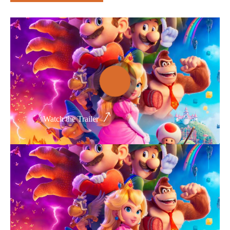
Thể loại phim
Phim kinh dị
Hài hước
Hoạt hình
Hành động
Watch the Trailer
Tình cảm
Việt Nam