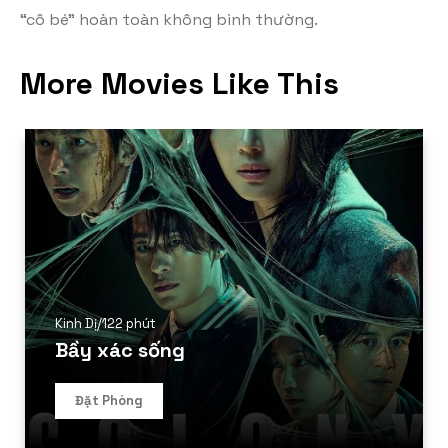
“cô bé” hoàn toàn không bình thường.
More Movies Like This
Kinh Dị
/
122 phút
Bầy xác sống
Đặt Phòng