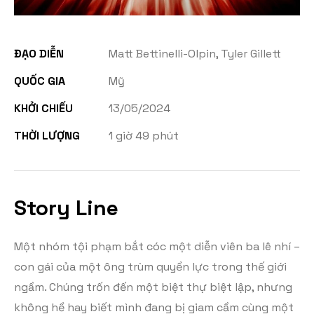
ĐẠO DIỄN
Matt Bettinelli-Olpin, Tyler Gillett
QUỐC GIA
Mỹ
KHỞI CHIẾU
13/05/2024
THỜI LƯỢNG
1 giờ 49 phút
Story Line
Một nhóm tội phạm bắt cóc một diễn viên ba lê nhí –
con gái của một ông trùm quyền lực trong thế giới
ngầm. Chúng trốn đến một biệt thự biệt lập, nhưng
không hề hay biết mình đang bị giam cầm cùng một