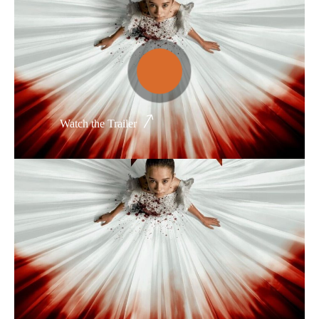
Thể loại phim
Phim kinh dị
Hài hước
Watch the Trailer
Hoạt hình
Hành động
Tình cảm
Việt Nam