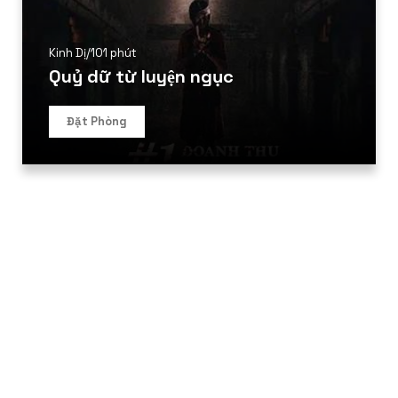
Kinh Dị
/
101 phút
Quỷ dữ từ luyện ngục
Đặt Phòng