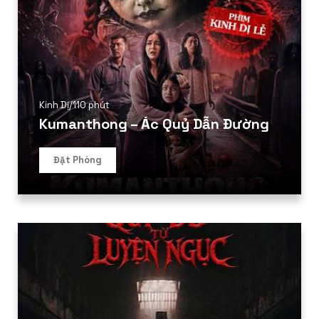
Kinh Dị
/
110 phút
Kumanthong – Ác Quỷ Dẫn Đường
Đặt Phòng