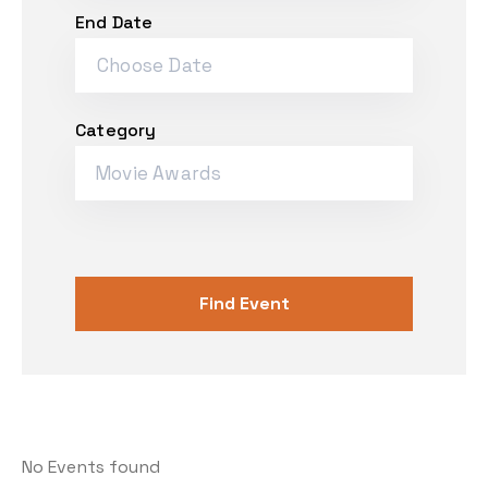
End Date
Thể loại phim
Phim kinh dị
Category
Hài hước
Movie Awards
Hoạt hình
Hành động
Tình cảm
Việt Nam
No Events found