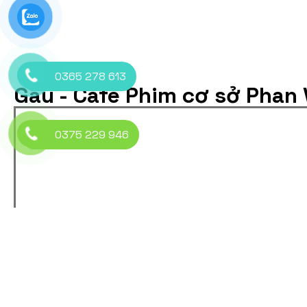
0365 278 613
Gâu - Cafe Phim cơ sở Phan
0375 229 946